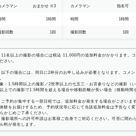
カメラマン
おまかせ
※3
カメラマン
指名可
時間
1時間
時間
1時間
撮影回数
1回
撮影回数
1回
 11名以上の撮影の場合には税込 11,000円の追加料金がかかります。
ださい。
 以下の場合には、同日に2枠分のお申し込みが必要となります。コメン
。
象：1.5時間以上の撮影／2世帯以上の七五三・お宮参りなどの撮影（
以上での撮影で1.5時間を超える場合や移動距離が長い場合（移動時間
 ご予約が集中する一部日程では、追加料金が発生する場合がございま
体験をお届けするため、予約状況等に応じて当該追加料金は予告なく変
らかじめご了承ください。
 撮影場所への許可申請はお客様ご自身でご対応ください。可否に関わら
ル料が発生します。