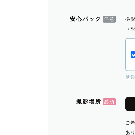
安心パック
撮
（
延
撮影場所
ご
あ