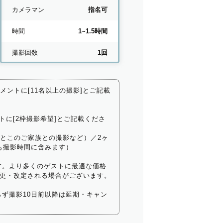
カメラマン
指名可
時間
1~1.5時間
撮影回数
1回
コメントに[11名以上の撮影]とご記載
トに[2枠撮影希望]とご記載くださ
いとこのご家族との撮影など）／2ヶ
も撮影時間に含みます）
す。より多くのゲストに最適な価格
更・改定される場合がございます。
ず撮影10日前以降は延期・キャン