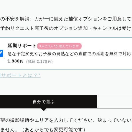
影の不安を解消。万が一に備えた補償オプションをご用意して
※予約リクエスト完了後のオプション追加・キャンセルは受け
延期サポート
3人に1人*が選んでいます
急な予定変更やお子様の発熱などの直前での延期を無料で対応
1,980
円
（税込 2,178
）
円
期サポートとは？*
自分で選ぶ
希望の撮影場所やエリアを入力してください。決まっていない
りません。（あとからでも変更可能です）