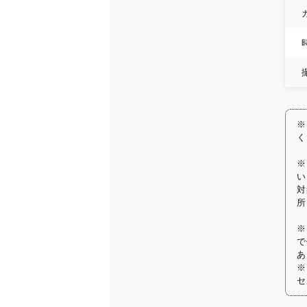
※
く
※
い
対
所
※
で
あ
※
セ