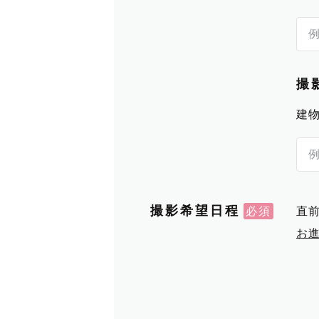
撮
建
撮影希望日程
直
お