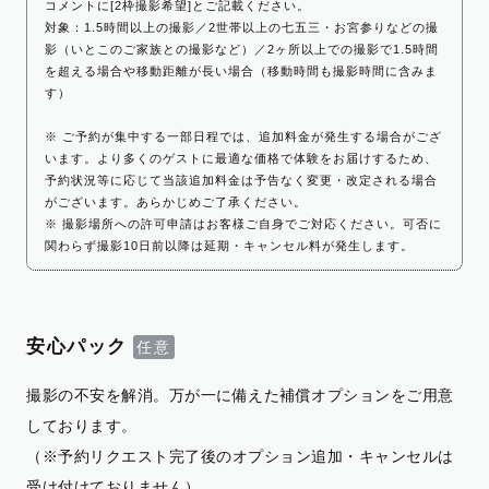
コメントに[2枠撮影希望]とご記載ください。
対象：1.5時間以上の撮影／2世帯以上の七五三・お宮参りなどの撮
影（いとこのご家族との撮影など）／2ヶ所以上での撮影で1.5時間
を超える場合や移動距離が長い場合（移動時間も撮影時間に含みま
す）
※ ご予約が集中する一部日程では、追加料金が発生する場合がござ
います。より多くのゲストに最適な価格で体験をお届けするため、
予約状況等に応じて当該追加料金は予告なく変更・改定される場合
がございます。あらかじめご了承ください。
※ 撮影場所への許可申請はお客様ご自身でご対応ください。可否に
関わらず撮影10日前以降は延期・キャンセル料が発生します。
安心パック
撮影の不安を解消。万が一に備えた補償オプションをご用意
しております。
（※予約リクエスト完了後のオプション追加・キャンセルは
受け付けておりません）