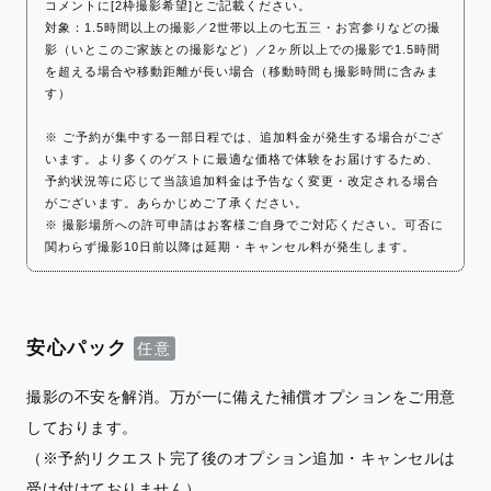
コメントに[2枠撮影希望]とご記載ください。
対象：1.5時間以上の撮影／2世帯以上の七五三・お宮参りなどの撮
影（いとこのご家族との撮影など）／2ヶ所以上での撮影で1.5時間
を超える場合や移動距離が長い場合（移動時間も撮影時間に含みま
す）
※ ご予約が集中する一部日程では、追加料金が発生する場合がござ
います。より多くのゲストに最適な価格で体験をお届けするため、
予約状況等に応じて当該追加料金は予告なく変更・改定される場合
がございます。あらかじめご了承ください。
※ 撮影場所への許可申請はお客様ご自身でご対応ください。可否に
関わらず撮影10日前以降は延期・キャンセル料が発生します。
安心パック
撮影の不安を解消。万が一に備えた補償オプションをご用意
しております。
（※予約リクエスト完了後のオプション追加・キャンセルは
受け付けておりません）