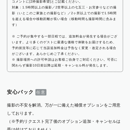
コメントに[2枠撮影希望]とご記載ください。
対象：1.5時間以上の撮影／2世帯以上の七五三・お宮参りなどの撮
影（いとこのご家族との撮影など）／2ヶ所以上での撮影で1.5時間
を超える場合や移動距離が長い場合（移動時間も撮影時間に含みま
す）
※ ご予約が集中する一部日程では、追加料金が発生する場合がござ
います。より多くのゲストに最適な価格で体験をお届けするため、
予約状況等に応じて当該追加料金は予告なく変更・改定される場合
がございます。あらかじめご了承ください。
※ 撮影場所への許可申請はお客様ご自身でご対応ください。可否に
関わらず撮影10日前以降は延期・キャンセル料が発生します。
安心パック
撮影の不安を解消。万が一に備えた補償オプションをご用意
しております。
（※予約リクエスト完了後のオプション追加・キャンセルは
受け付けておりません）