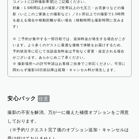
コメントに[2枠撮影希望]とご記載ください。
対象：1.5時間以上の撮影／2世帯以上の七五三・お宮参りなどの撮
影（いとこのご家族との撮影など）／2ヶ所以上での撮影で1.5時間
を超える場合や移動距離が長い場合（移動時間も撮影時間に含みま
す）
※ ご予約が集中する一部日程では、追加料金が発生する場合がござ
います。より多くのゲストに最適な価格で体験をお届けするため、
予約状況等に応じて当該追加料金は予告なく変更・改定される場合
がございます。あらかじめご了承ください。
※ 撮影場所への許可申請はお客様ご自身でご対応ください。可否に
関わらず撮影10日前以降は延期・キャンセル料が発生します。
安心パック
撮影の不安を解消。万が一に備えた補償オプションをご用意
しております。
（※予約リクエスト完了後のオプション追加・キャンセルは
受け付けておりません）