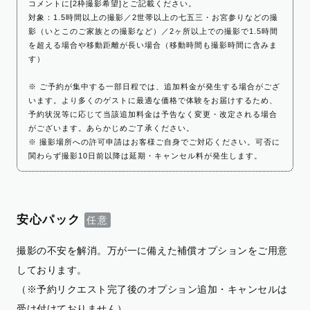
コメントに[2枠撮影希望]とご記載ください。
対象：1.5時間以上の撮影／2世帯以上の七五三・お宮参りなどの撮
影（いとこのご家族との撮影など）／2ヶ所以上での撮影で1.5時間
を超える場合や移動距離が長い場合（移動時間も撮影時間に含みま
す）
※ ご予約が集中する一部日程では、追加料金が発生する場合がござ
います。より多くのゲストに最適な価格で体験をお届けするため、
予約状況等に応じて当該追加料金は予告なく変更・改定される場合
がございます。あらかじめご了承ください。
※ 撮影場所への許可申請はお客様ご自身でご対応ください。可否に
関わらず撮影10日前以降は延期・キャンセル料が発生します。
安心パック
撮影の不安を解消。万が一に備えた補償オプションをご用意
しております。
（※予約リクエスト完了後のオプション追加・キャンセルは
受け付けておりません）