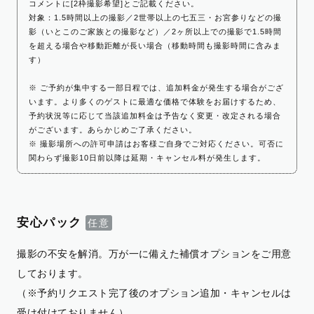
コメントに[2枠撮影希望]とご記載ください。
対象：1.5時間以上の撮影／2世帯以上の七五三・お宮参りなどの撮
影（いとこのご家族との撮影など）／2ヶ所以上での撮影で1.5時間
を超える場合や移動距離が長い場合（移動時間も撮影時間に含みま
す）
※ ご予約が集中する一部日程では、追加料金が発生する場合がござ
います。より多くのゲストに最適な価格で体験をお届けするため、
予約状況等に応じて当該追加料金は予告なく変更・改定される場合
がございます。あらかじめご了承ください。
※ 撮影場所への許可申請はお客様ご自身でご対応ください。可否に
関わらず撮影10日前以降は延期・キャンセル料が発生します。
安心パック
撮影の不安を解消。万が一に備えた補償オプションをご用意
しております。
（※予約リクエスト完了後のオプション追加・キャンセルは
受け付けておりません）