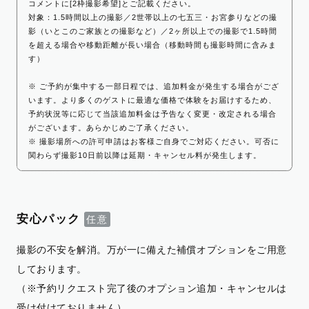
コメントに[2枠撮影希望]とご記載ください。
対象：1.5時間以上の撮影／2世帯以上の七五三・お宮参りなどの撮
影（いとこのご家族との撮影など）／2ヶ所以上での撮影で1.5時間
を超える場合や移動距離が長い場合（移動時間も撮影時間に含みま
す）
※ ご予約が集中する一部日程では、追加料金が発生する場合がござ
います。より多くのゲストに最適な価格で体験をお届けするため、
予約状況等に応じて当該追加料金は予告なく変更・改定される場合
がございます。あらかじめご了承ください。
※ 撮影場所への許可申請はお客様ご自身でご対応ください。可否に
関わらず撮影10日前以降は延期・キャンセル料が発生します。
安心パック
撮影の不安を解消。万が一に備えた補償オプションをご用意
しております。
（※予約リクエスト完了後のオプション追加・キャンセルは
受け付けておりません）