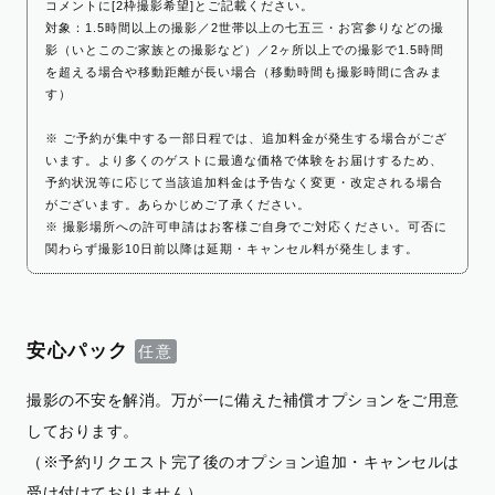
コメントに[2枠撮影希望]とご記載ください。
対象：1.5時間以上の撮影／2世帯以上の七五三・お宮参りなどの撮
影（いとこのご家族との撮影など）／2ヶ所以上での撮影で1.5時間
を超える場合や移動距離が長い場合（移動時間も撮影時間に含みま
す）
※ ご予約が集中する一部日程では、追加料金が発生する場合がござ
います。より多くのゲストに最適な価格で体験をお届けするため、
予約状況等に応じて当該追加料金は予告なく変更・改定される場合
がございます。あらかじめご了承ください。
※ 撮影場所への許可申請はお客様ご自身でご対応ください。可否に
関わらず撮影10日前以降は延期・キャンセル料が発生します。
安心パック
撮影の不安を解消。万が一に備えた補償オプションをご用意
しております。
（※予約リクエスト完了後のオプション追加・キャンセルは
受け付けておりません）