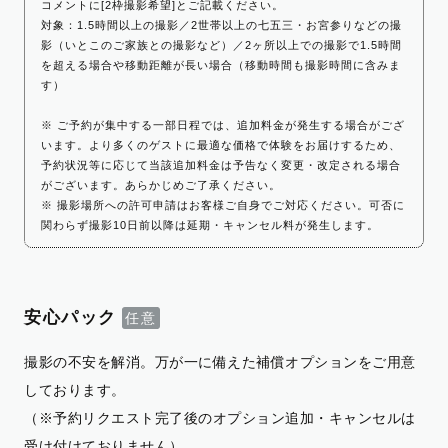
コメントに[2枠撮影希望]とご記載ください。
対象：1.5時間以上の撮影／2世帯以上の七五三・お宮参りなどの撮
影（いとこのご家族との撮影など）／2ヶ所以上での撮影で1.5時間
を超える場合や移動距離が長い場合（移動時間も撮影時間に含みま
す）
※ ご予約が集中する一部日程では、追加料金が発生する場合がござ
います。より多くのゲストに最適な価格で体験をお届けするため、
予約状況等に応じて当該追加料金は予告なく変更・改定される場合
がございます。あらかじめご了承ください。
※ 撮影場所への許可申請はお客様ご自身でご対応ください。可否に
関わらず撮影10日前以降は延期・キャンセル料が発生します。
安心パック
撮影の不安を解消。万が一に備えた補償オプションをご用意
しております。
（※予約リクエスト完了後のオプション追加・キャンセルは
受け付けておりません）