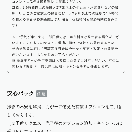
コメントに[2枠撮影希望]とご記載ください。
対象：1.5時間以上の撮影／2世帯以上の七五三・お宮参りなどの撮
影（いとこのご家族との撮影など）／2ヶ所以上での撮影で1.5時間
を超える場合や移動距離が長い場合（移動時間も撮影時間に含みま
す）
※ ご予約が集中する一部日程では、追加料金が発生する場合がござ
います。より多くのゲストに最適な価格で体験をお届けするため、
予約状況等に応じて当該追加料金は予告なく変更・改定される場合
がございます。あらかじめご了承ください。
※ 撮影場所への許可申請はお客様ご自身でご対応ください。可否に
関わらず撮影10日前以降は延期・キャンセル料が発生します。
安心パック
撮影の不安を解消。万が一に備えた補償オプションをご用意
しております。
（※予約リクエスト完了後のオプション追加・キャンセルは
受け付けておりません）