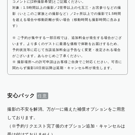
コメントに[2枠撮影希望]とご記載ください。
対象：1.5時間以上の撮影／2世帯以上の七五三・お宮参りなどの撮
影（いとこのご家族との撮影など）／2ヶ所以上での撮影で1.5時間
を超える場合や移動距離が長い場合（移動時間も撮影時間に含みま
す）
※ ご予約が集中する一部日程では、追加料金が発生する場合がござ
います。より多くのゲストに最適な価格で体験をお届けするため、
予約状況等に応じて当該追加料金は予告なく変更・改定される場合
がございます。あらかじめご了承ください。
※ 撮影場所への許可申請はお客様ご自身でご対応ください。可否に
関わらず撮影10日前以降は延期・キャンセル料が発生します。
安心パック
撮影の不安を解消。万が一に備えた補償オプションをご用意
しております。
（※予約リクエスト完了後のオプション追加・キャンセルは
受け付けておりません）