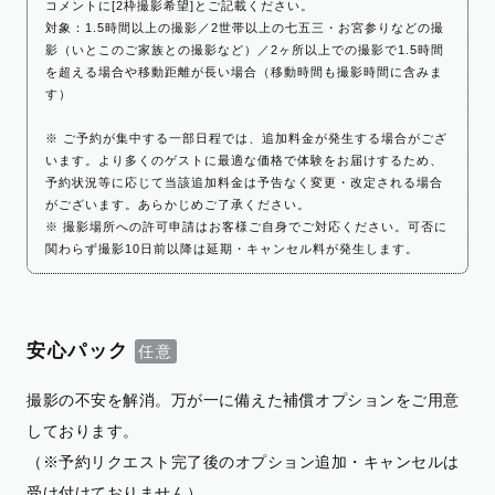
コメントに[2枠撮影希望]とご記載ください。
対象：1.5時間以上の撮影／2世帯以上の七五三・お宮参りなどの撮
影（いとこのご家族との撮影など）／2ヶ所以上での撮影で1.5時間
を超える場合や移動距離が長い場合（移動時間も撮影時間に含みま
す）
※ ご予約が集中する一部日程では、追加料金が発生する場合がござ
います。より多くのゲストに最適な価格で体験をお届けするため、
予約状況等に応じて当該追加料金は予告なく変更・改定される場合
がございます。あらかじめご了承ください。
※ 撮影場所への許可申請はお客様ご自身でご対応ください。可否に
関わらず撮影10日前以降は延期・キャンセル料が発生します。
安心パック
撮影の不安を解消。万が一に備えた補償オプションをご用意
しております。
（※予約リクエスト完了後のオプション追加・キャンセルは
受け付けておりません）