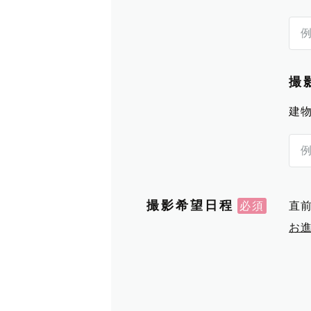
撮
建
撮影希望日程
直
お