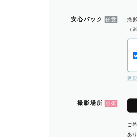
安心パック
撮
（
延
撮影場所
ご
あ