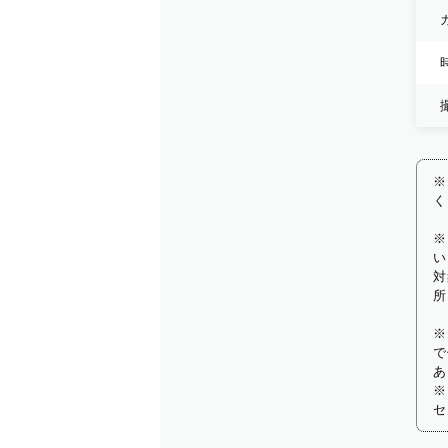
※
く
※
い
対
所
※
で
あ
※
セ