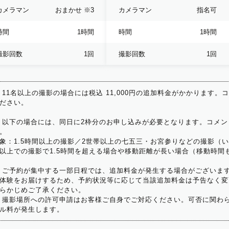
カメラマン
おまかせ
※3
カメラマン
指名可
時間
1時間
時間
1時間
撮影回数
1回
撮影回数
1回
 11名以上の撮影の場合には税込 11,000円の追加料金がかかります。
ださい。
 以下の場合には、同日に2枠分のお申し込みが必要となります。コメン
。
象：1.5時間以上の撮影／2世帯以上の七五三・お宮参りなどの撮影（
以上での撮影で1.5時間を超える場合や移動距離が長い場合（移動時間
 ご予約が集中する一部日程では、追加料金が発生する場合がございま
体験をお届けするため、予約状況等に応じて当該追加料金は予告なく変
らかじめご了承ください。
 撮影場所への許可申請はお客様ご自身でご対応ください。可否に関わら
ル料が発生します。