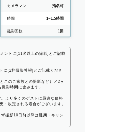
カメラマン
指名可
時間
1~1.5時間
撮影回数
1回
コメントに[11名以上の撮影]とご記載
トに[2枠撮影希望]とご記載くださ
いとこのご家族との撮影など）／2ヶ
も撮影時間に含みます）
す。より多くのゲストに最適な価格
更・改定される場合がございます。
ず撮影10日前以降は延期・キャン