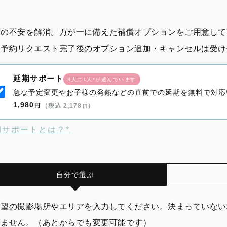
影の不安を解消。万が一に備えた補償オプションをご用意して
※予約リクエスト完了後のオプション追加・キャンセルは受け
延期サポート
3人に1人*が選んでいます
急な予定変更やお子様の発熱などの直前での延期を無料で対応
1,980
円
（税込 2,178
）
円
期サポートとは？*
自分で選ぶ
希望の撮影場所やエリアを入力してください。決まっていない
りません。（あとからでも変更可能です）