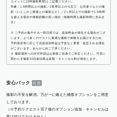
コメントに[2枠撮影希望]とご記載ください。
対象：1.5時間以上の撮影／2世帯以上の七五三・お宮参りなどの撮
影（いとこのご家族との撮影など）／2ヶ所以上での撮影で1.5時間
を超える場合や移動距離が長い場合（移動時間も撮影時間に含みま
す）
※ ご予約が集中する一部日程では、追加料金が発生する場合がござ
います。より多くのゲストに最適な価格で体験をお届けするため、
予約状況等に応じて当該追加料金は予告なく変更・改定される場合
がございます。あらかじめご了承ください。
※ 撮影場所への許可申請はお客様ご自身でご対応ください。可否に
関わらず撮影10日前以降は延期・キャンセル料が発生します。
安心パック
撮影の不安を解消。万が一に備えた補償オプションをご用意
しております。
（※予約リクエスト完了後のオプション追加・キャンセルは
受け付けておりません）