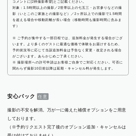
コメントに[2枠撮影希望]とご記載ください。
対象：1.5時間以上の撮影／2世帯以上の七五三・お宮参りなどの撮
影（いとこのご家族との撮影など）／2ヶ所以上での撮影で1.5時間
を超える場合や移動距離が長い場合（移動時間も撮影時間に含みま
す）
※ ご予約が集中する一部日程では、追加料金が発生する場合がござ
います。より多くのゲストに最適な価格で体験をお届けするため、
予約状況等に応じて当該追加料金は予告なく変更・改定される場合
がございます。あらかじめご了承ください。
※ 撮影場所への許可申請はお客様ご自身でご対応ください。可否に
関わらず撮影10日前以降は延期・キャンセル料が発生します。
安心パック
撮影の不安を解消。万が一に備えた補償オプションをご用意
しております。
（※予約リクエスト完了後のオプション追加・キャンセルは
受け付けておりません）