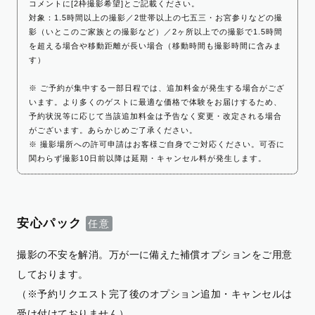
コメントに[2枠撮影希望]とご記載ください。
対象：1.5時間以上の撮影／2世帯以上の七五三・お宮参りなどの撮
影（いとこのご家族との撮影など）／2ヶ所以上での撮影で1.5時間
を超える場合や移動距離が長い場合（移動時間も撮影時間に含みま
す）
※ ご予約が集中する一部日程では、追加料金が発生する場合がござ
います。より多くのゲストに最適な価格で体験をお届けするため、
予約状況等に応じて当該追加料金は予告なく変更・改定される場合
がございます。あらかじめご了承ください。
※ 撮影場所への許可申請はお客様ご自身でご対応ください。可否に
関わらず撮影10日前以降は延期・キャンセル料が発生します。
安心パック
撮影の不安を解消。万が一に備えた補償オプションをご用意
しております。
（※予約リクエスト完了後のオプション追加・キャンセルは
受け付けておりません）