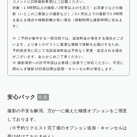
コメントに[2枠撮影希望]とご記載ください。
対象：1.5時間以上の撮影／2世帯以上の七五三・お宮参りなどの撮
影（いとこのご家族との撮影など）／2ヶ所以上での撮影で1.5時間
を超える場合や移動距離が長い場合（移動時間も撮影時間に含みま
す）
※ ご予約が集中する一部日程では、追加料金が発生する場合がござ
います。より多くのゲストに最適な価格で体験をお届けするため、
予約状況等に応じて当該追加料金は予告なく変更・改定される場合
がございます。あらかじめご了承ください。
※ 撮影場所への許可申請はお客様ご自身でご対応ください。可否に
関わらず撮影10日前以降は延期・キャンセル料が発生します。
安心パック
撮影の不安を解消。万が一に備えた補償オプションをご用意
しております。
（※予約リクエスト完了後のオプション追加・キャンセルは
受け付けておりません）