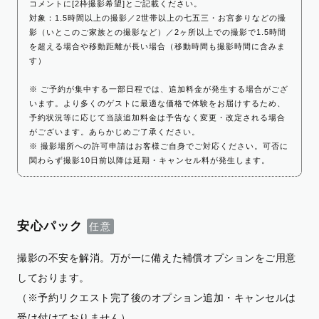
コメントに[2枠撮影希望]とご記載ください。
対象：1.5時間以上の撮影／2世帯以上の七五三・お宮参りなどの撮
影（いとこのご家族との撮影など）／2ヶ所以上での撮影で1.5時間
を超える場合や移動距離が長い場合（移動時間も撮影時間に含みま
す）
※ ご予約が集中する一部日程では、追加料金が発生する場合がござ
います。より多くのゲストに最適な価格で体験をお届けするため、
予約状況等に応じて当該追加料金は予告なく変更・改定される場合
がございます。あらかじめご了承ください。
※ 撮影場所への許可申請はお客様ご自身でご対応ください。可否に
関わらず撮影10日前以降は延期・キャンセル料が発生します。
安心パック
撮影の不安を解消。万が一に備えた補償オプションをご用意
しております。
（※予約リクエスト完了後のオプション追加・キャンセルは
受け付けておりません）