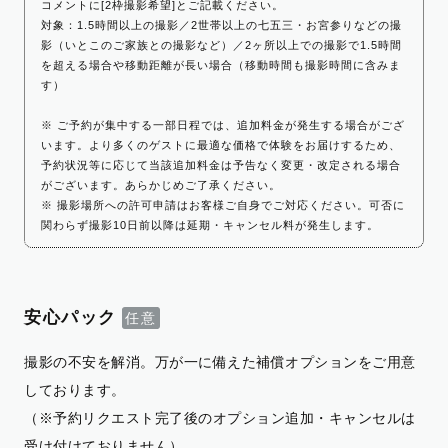
コメントに[2枠撮影希望]とご記載ください。
対象：1.5時間以上の撮影／2世帯以上の七五三・お宮参りなどの撮
影（いとこのご家族との撮影など）／2ヶ所以上での撮影で1.5時間
を超える場合や移動距離が長い場合（移動時間も撮影時間に含みま
す）
※ ご予約が集中する一部日程では、追加料金が発生する場合がござ
います。より多くのゲストに最適な価格で体験をお届けするため、
予約状況等に応じて当該追加料金は予告なく変更・改定される場合
がございます。あらかじめご了承ください。
※ 撮影場所への許可申請はお客様ご自身でご対応ください。可否に
関わらず撮影10日前以降は延期・キャンセル料が発生します。
安心パック
撮影の不安を解消。万が一に備えた補償オプションをご用意
しております。
（※予約リクエスト完了後のオプション追加・キャンセルは
受け付けておりません）