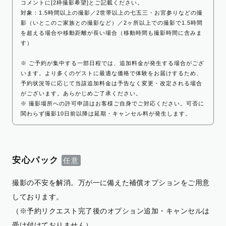
コメントに[2枠撮影希望]とご記載ください。
対象：1.5時間以上の撮影／2世帯以上の七五三・お宮参りなどの撮
影（いとこのご家族との撮影など）／2ヶ所以上での撮影で1.5時間
を超える場合や移動距離が長い場合（移動時間も撮影時間に含みま
す）
※ ご予約が集中する一部日程では、追加料金が発生する場合がござ
います。より多くのゲストに最適な価格で体験をお届けするため、
予約状況等に応じて当該追加料金は予告なく変更・改定される場合
がございます。あらかじめご了承ください。
※ 撮影場所への許可申請はお客様ご自身でご対応ください。可否に
関わらず撮影10日前以降は延期・キャンセル料が発生します。
安心パック
撮影の不安を解消。万が一に備えた補償オプションをご用意
しております。
（※予約リクエスト完了後のオプション追加・キャンセルは
受け付けておりません）