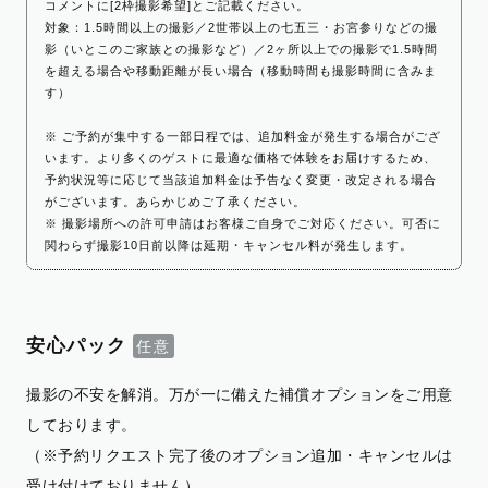
コメントに[2枠撮影希望]とご記載ください。
対象：1.5時間以上の撮影／2世帯以上の七五三・お宮参りなどの撮
影（いとこのご家族との撮影など）／2ヶ所以上での撮影で1.5時間
を超える場合や移動距離が長い場合（移動時間も撮影時間に含みま
す）
※ ご予約が集中する一部日程では、追加料金が発生する場合がござ
います。より多くのゲストに最適な価格で体験をお届けするため、
予約状況等に応じて当該追加料金は予告なく変更・改定される場合
がございます。あらかじめご了承ください。
※ 撮影場所への許可申請はお客様ご自身でご対応ください。可否に
関わらず撮影10日前以降は延期・キャンセル料が発生します。
安心パック
撮影の不安を解消。万が一に備えた補償オプションをご用意
しております。
（※予約リクエスト完了後のオプション追加・キャンセルは
受け付けておりません）