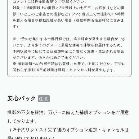
コメントに[2枠撮影希望]とご記載ください。
対象：1.5時間以上の撮影／2世帯以上の七五三・お宮参りなどの撮
影（いとこのご家族との撮影など）／2ヶ所以上での撮影で1.5時間
を超える場合や移動距離が長い場合（移動時間も撮影時間に含みま
す）
※ ご予約が集中する一部日程では、追加料金が発生する場合がござ
います。より多くのゲストに最適な価格で体験をお届けするため、
予約状況等に応じて当該追加料金は予告なく変更・改定される場合
がございます。あらかじめご了承ください。
※ 撮影場所への許可申請はお客様ご自身でご対応ください。可否に
関わらず撮影10日前以降は延期・キャンセル料が発生します。
安心パック
撮影の不安を解消。万が一に備えた補償オプションをご用意
しております。
（※予約リクエスト完了後のオプション追加・キャンセルは
受け付けておりません）