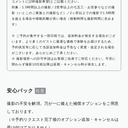
コメントに[2枠撮影希望]とご記載ください。
対象：1.5時間以上の撮影／2世帯以上の七五三・お宮参りなどの撮
影（いとこのご家族との撮影など）／2ヶ所以上での撮影で1.5時間
を超える場合や移動距離が長い場合（移動時間も撮影時間に含みま
す）
※ ご予約が集中する一部日程では、追加料金が発生する場合がござ
います。より多くのゲストに最適な価格で体験をお届けするため、
予約状況等に応じて当該追加料金は予告なく変更・改定される場合
がございます。あらかじめご了承ください。
※ 撮影場所への許可申請はお客様ご自身でご対応ください。可否に
関わらず撮影10日前以降は延期・キャンセル料が発生します。
安心パック
撮影の不安を解消。万が一に備えた補償オプションをご用意
しております。
（※予約リクエスト完了後のオプション追加・キャンセルは
受け付けておりません）