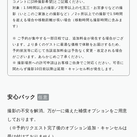
コメントに[2枠撮影希望]とご記載ください。
対象：1.5時間以上の撮影／2世帯以上の七五三・お宮参りなどの撮
影（いとこのご家族との撮影など）／2ヶ所以上での撮影で1.5時間
を超える場合や移動距離が長い場合（移動時間も撮影時間に含みま
す）
※ ご予約が集中する一部日程では、追加料金が発生する場合がござ
います。より多くのゲストに最適な価格で体験をお届けするため、
予約状況等に応じて当該追加料金は予告なく変更・改定される場合
がございます。あらかじめご了承ください。
※ 撮影場所への許可申請はお客様ご自身でご対応ください。可否に
関わらず撮影10日前以降は延期・キャンセル料が発生します。
安心パック
撮影の不安を解消。万が一に備えた補償オプションをご用意
しております。
（※予約リクエスト完了後のオプション追加・キャンセルは
受け付けておりません）