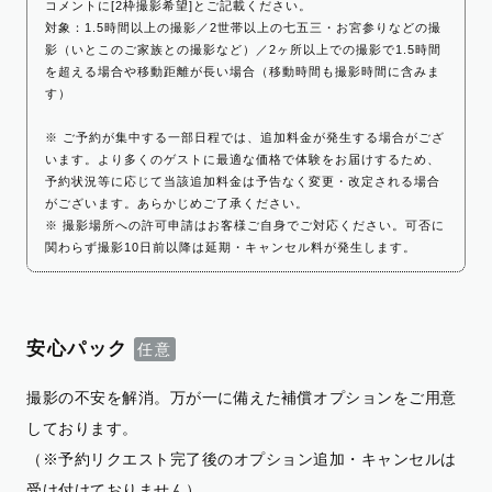
コメントに[2枠撮影希望]とご記載ください。
対象：1.5時間以上の撮影／2世帯以上の七五三・お宮参りなどの撮
影（いとこのご家族との撮影など）／2ヶ所以上での撮影で1.5時間
を超える場合や移動距離が長い場合（移動時間も撮影時間に含みま
す）
※ ご予約が集中する一部日程では、追加料金が発生する場合がござ
います。より多くのゲストに最適な価格で体験をお届けするため、
予約状況等に応じて当該追加料金は予告なく変更・改定される場合
がございます。あらかじめご了承ください。
※ 撮影場所への許可申請はお客様ご自身でご対応ください。可否に
関わらず撮影10日前以降は延期・キャンセル料が発生します。
安心パック
撮影の不安を解消。万が一に備えた補償オプションをご用意
しております。
（※予約リクエスト完了後のオプション追加・キャンセルは
受け付けておりません）