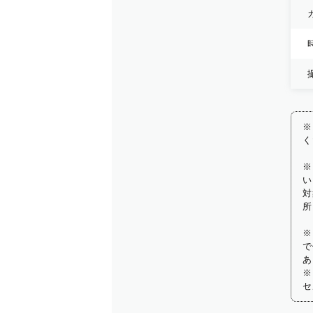
※
く
※
い
対
所
※
で
あ
※
セ