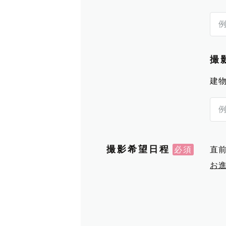
撮
建
撮影希望日程
直
お