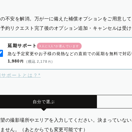
影の不安を解消。万が一に備えた補償オプションをご用意して
※予約リクエスト完了後のオプション追加・キャンセルは受け
延期サポート
3人に1人*が選んでいます
急な予定変更やお子様の発熱などの直前での延期を無料で対応
1,980
円
（税込 2,178
）
円
期サポートとは？*
自分で選ぶ
希望の撮影場所やエリアを入力してください。決まっていない
りません。（あとからでも変更可能です）