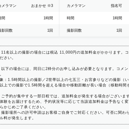
カメラマン
おまかせ
※3
カメラマン
指名可
時間
1時間
時間
1時間
撮影回数
1回
撮影回数
1回
 11名以上の撮影の場合には税込 11,000円の追加料金がかかります。
ださい。
 以下の場合には、同日に2枠分のお申し込みが必要となります。コメン
。
象：1.5時間以上の撮影／2世帯以上の七五三・お宮参りなどの撮影（
以上での撮影で1.5時間を超える場合や移動距離が長い場合（移動時間
 ご予約が集中する一部日程では、追加料金が発生する場合がございま
体験をお届けするため、予約状況等に応じて当該追加料金は予告なく変
らかじめご了承ください。
 撮影場所への許可申請はお客様ご自身でご対応ください。可否に関わら
ル料が発生します。