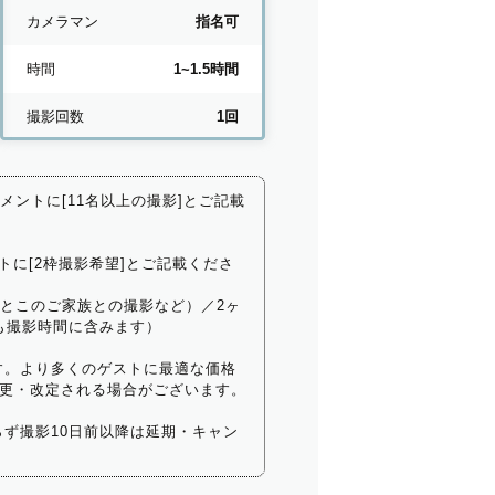
カメラマン
指名可
時間
1~1.5時間
撮影回数
1回
コメントに[11名以上の撮影]とご記載
トに[2枠撮影希望]とご記載くださ
いとこのご家族との撮影など）／2ヶ
も撮影時間に含みます）
す。より多くのゲストに最適な価格
更・改定される場合がございます。
ず撮影10日前以降は延期・キャン