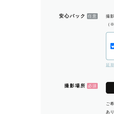
安心パック
撮
（
延
撮影場所
ご
あ