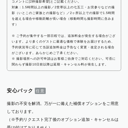
コメントに[2枠撮影希望]とご記載ください。
対象：1.5時間以上の撮影／2世帯以上の七五三・お宮参りなどの撮
影（いとこのご家族との撮影など）／2ヶ所以上での撮影で1.5時間
を超える場合や移動距離が長い場合（移動時間も撮影時間に含みま
す）
※ ご予約が集中する一部日程では、追加料金が発生する場合がござ
います。より多くのゲストに最適な価格で体験をお届けするため、
予約状況等に応じて当該追加料金は予告なく変更・改定される場合
がございます。あらかじめご了承ください。
※ 撮影場所への許可申請はお客様ご自身でご対応ください。可否に
関わらず撮影10日前以降は延期・キャンセル料が発生します。
安心パック
撮影の不安を解消。万が一に備えた補償オプションをご用意
しております。
（※予約リクエスト完了後のオプション追加・キャンセルは
受け付けておりません）