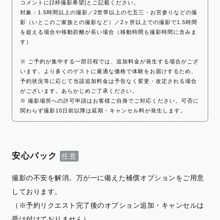
コメントに[2枠撮影希望]とご記載ください。
対象：1.5時間以上の撮影／2世帯以上の七五三・お宮参りなどの撮
影（いとこのご家族との撮影など）／2ヶ所以上での撮影で1.5時間
を超える場合や移動距離が長い場合（移動時間も撮影時間に含みま
す）
※ ご予約が集中する一部日程では、追加料金が発生する場合がござ
います。より多くのゲストに最適な価格で体験をお届けするため、
予約状況等に応じて当該追加料金は予告なく変更・改定される場合
がございます。あらかじめご了承ください。
※ 撮影場所への許可申請はお客様ご自身でご対応ください。可否に
関わらず撮影10日前以降は延期・キャンセル料が発生します。
安心パック
撮影の不安を解消。万が一に備えた補償オプションをご用意
しております。
（※予約リクエスト完了後のオプション追加・キャンセルは
受け付けておりません）