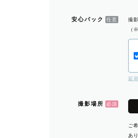
安心パック
撮
（
延
撮影場所
ご
あ