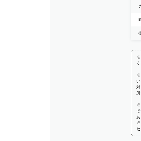
※
く
※
い
対
所
※
で
あ
※
セ