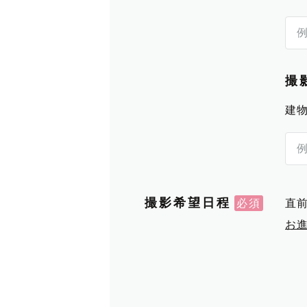
撮
建
撮影希望日程
直
お