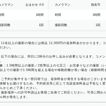
カメラマン
おまかせ
※3
カメラマン
指名可
時間
1時間
時間
1時間
撮影回数
1回
撮影回数
1回
 11名以上の撮影の場合には税込 11,000円の追加料金がかかります。
ださい。
 以下の場合には、同日に2枠分のお申し込みが必要となります。コメン
。
象：1.5時間以上の撮影／2世帯以上の七五三・お宮参りなどの撮影（
以上での撮影で1.5時間を超える場合や移動距離が長い場合（移動時間
 ご予約が集中する一部日程では、追加料金が発生する場合がございま
体験をお届けするため、予約状況等に応じて当該追加料金は予告なく変
らかじめご了承ください。
 撮影場所への許可申請はお客様ご自身でご対応ください。可否に関わら
ル料が発生します。