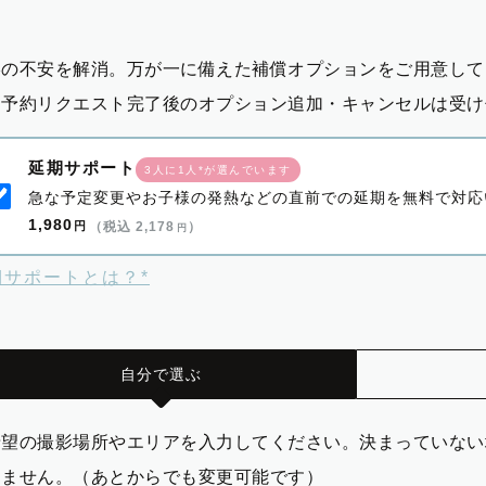
影の不安を解消。万が一に備えた補償オプションをご用意して
※予約リクエスト完了後のオプション追加・キャンセルは受け
延期サポート
3人に1人*が選んでいます
急な予定変更やお子様の発熱などの直前での延期を無料で対応
1,980
円
（税込 2,178
）
円
期サポートとは？*
自分で選ぶ
希望の撮影場所やエリアを入力してください。決まっていない
りません。（あとからでも変更可能です）