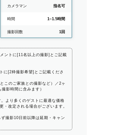
カメラマン
指名可
時間
1~1.5時間
撮影回数
1回
コメントに[11名以上の撮影]とご記載
トに[2枠撮影希望]とご記載くださ
いとこのご家族との撮影など）／2ヶ
も撮影時間に含みます）
す。より多くのゲストに最適な価格
更・改定される場合がございます。
ず撮影10日前以降は延期・キャン