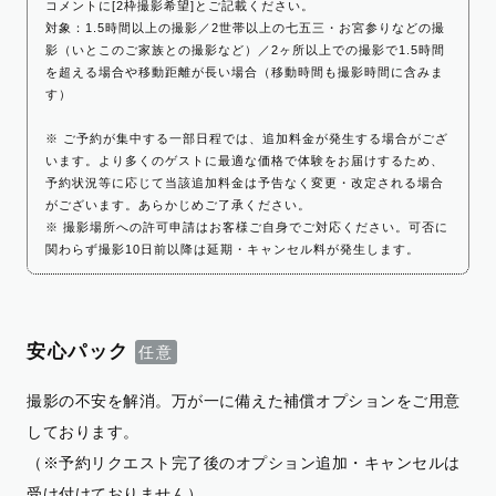
コメントに[2枠撮影希望]とご記載ください。
対象：1.5時間以上の撮影／2世帯以上の七五三・お宮参りなどの撮
影（いとこのご家族との撮影など）／2ヶ所以上での撮影で1.5時間
を超える場合や移動距離が長い場合（移動時間も撮影時間に含みま
す）
※ ご予約が集中する一部日程では、追加料金が発生する場合がござ
います。より多くのゲストに最適な価格で体験をお届けするため、
予約状況等に応じて当該追加料金は予告なく変更・改定される場合
がございます。あらかじめご了承ください。
※ 撮影場所への許可申請はお客様ご自身でご対応ください。可否に
関わらず撮影10日前以降は延期・キャンセル料が発生します。
安心パック
撮影の不安を解消。万が一に備えた補償オプションをご用意
しております。
（※予約リクエスト完了後のオプション追加・キャンセルは
受け付けておりません）