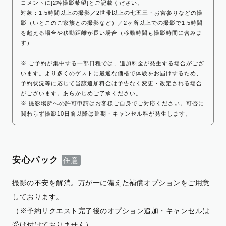
コメントに[2枠撮影希望]とご記載ください。
対象：1.5時間以上の撮影／2世帯以上の七五三・お宮参りなどの撮
影（いとこのご家族との撮影など）／2ヶ所以上での撮影で1.5時間
を超える場合や移動距離が長い場合（移動時間も撮影時間に含みま
す）
※ ご予約が集中する一部日程では、追加料金が発生する場合がござ
います。より多くのゲストに最適な価格で体験をお届けするため、
予約状況等に応じて当該追加料金は予告なく変更・改定される場合
がございます。あらかじめご了承ください。
※ 撮影場所への許可申請はお客様ご自身でご対応ください。可否に
関わらず撮影10日前以降は延期・キャンセル料が発生します。
安心パック
撮影の不安を解消。万が一に備えた補償オプションをご用意
しております。
（※予約リクエスト完了後のオプション追加・キャンセルは
受け付けておりません）