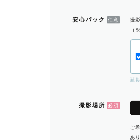
安心パック
撮
（
延
撮影場所
ご
あ