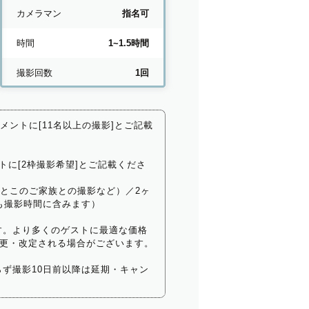
カメラマン
指名可
時間
1~1.5時間
撮影回数
1回
コメントに[11名以上の撮影]とご記載
トに[2枠撮影希望]とご記載くださ
いとこのご家族との撮影など）／2ヶ
も撮影時間に含みます）
す。より多くのゲストに最適な価格
更・改定される場合がございます。
ず撮影10日前以降は延期・キャン