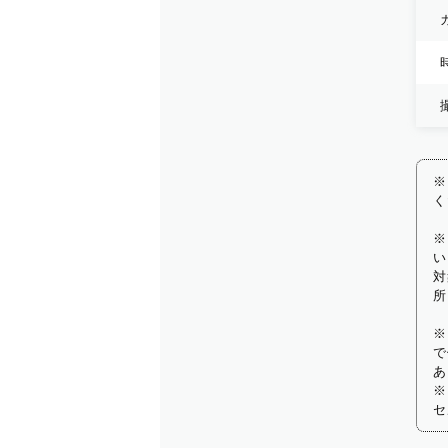
※
く
※
い
対
所
※
で
あ
※
セ