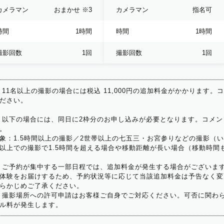
カメラマン
おまかせ
※3
カメラマン
指名可
時間
1時間
時間
1時間
撮影回数
1回
撮影回数
1回
 11名以上の撮影の場合には税込 11,000円の追加料金がかかります。
ださい。
 以下の場合には、同日に2枠分のお申し込みが必要となります。コメン
。
象：1.5時間以上の撮影／2世帯以上の七五三・お宮参りなどの撮影（
以上での撮影で1.5時間を超える場合や移動距離が長い場合（移動時間
 ご予約が集中する一部日程では、追加料金が発生する場合がございま
体験をお届けするため、予約状況等に応じて当該追加料金は予告なく変
らかじめご了承ください。
 撮影場所への許可申請はお客様ご自身でご対応ください。可否に関わら
ル料が発生します。