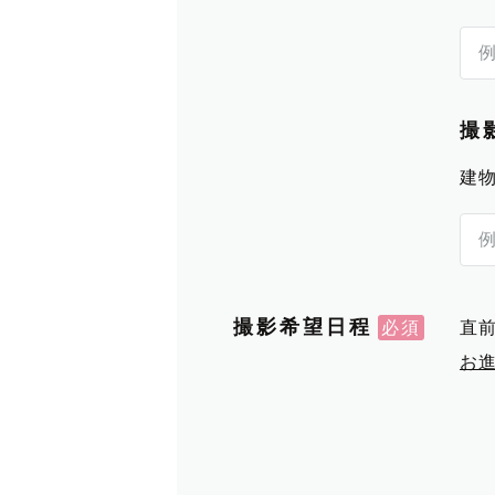
撮
建
撮影希望日程
直
お