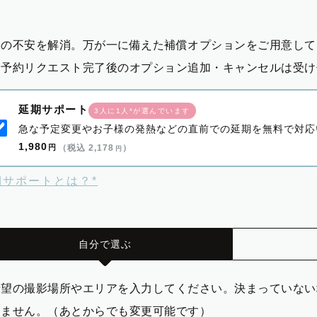
影の不安を解消。万が一に備えた補償オプションをご用意して
※予約リクエスト完了後のオプション追加・キャンセルは受け
延期サポート
3人に1人*が選んでいます
急な予定変更やお子様の発熱などの直前での延期を無料で対応
1,980
円
（税込 2,178
）
円
期サポートとは？*
自分で選ぶ
希望の撮影場所やエリアを入力してください。決まっていない
りません。（あとからでも変更可能です）