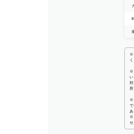
※
く
※
い
対
所
※
で
あ
※
セ