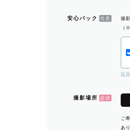
安心パック
撮
（
延
撮影場所
ご
あ