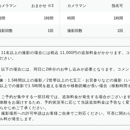
カメラマン
おまかせ
※3
カメラマン
指名可
時間
1時間
時間
1時間
撮影回数
1回
撮影回数
1回
 11名以上の撮影の場合には税込 11,000円の追加料金がかかります。
ださい。
 以下の場合には、同日に2枠分のお申し込みが必要となります。コメン
。
象：1.5時間以上の撮影／2世帯以上の七五三・お宮参りなどの撮影（
以上での撮影で1.5時間を超える場合や移動距離が長い場合（移動時間
 ご予約が集中する一部日程では、追加料金が発生する場合がございま
体験をお届けするため、予約状況等に応じて当該追加料金は予告なく変
らかじめご了承ください。
 撮影場所への許可申請はお客様ご自身でご対応ください。可否に関わら
ル料が発生します。