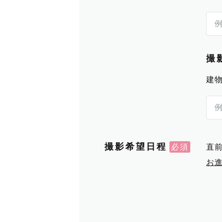
撮
建
撮影希望日程
直
お