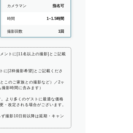
カメラマン
指名可
時間
1~1.5時間
撮影回数
1回
コメントに[11名以上の撮影]とご記載
トに[2枠撮影希望]とご記載くださ
いとこのご家族との撮影など）／2ヶ
も撮影時間に含みます）
す。より多くのゲストに最適な価格
更・改定される場合がございます。
ず撮影10日前以降は延期・キャン