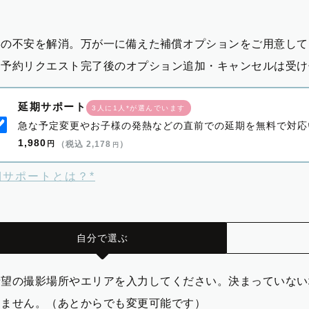
影の不安を解消。万が一に備えた補償オプションをご用意して
※予約リクエスト完了後のオプション追加・キャンセルは受け
延期サポート
3人に1人*が選んでいます
急な予定変更やお子様の発熱などの直前での延期を無料で対応
1,980
円
（税込 2,178
）
円
期サポートとは？*
自分で選ぶ
希望の撮影場所やエリアを入力してください。決まっていない
りません。（あとからでも変更可能です）