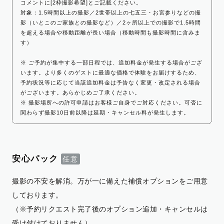
コメントに[2枠撮影希望]とご記載ください。
対象：1.5時間以上の撮影／2世帯以上の七五三・お宮参りなどの撮
影（いとこのご家族との撮影など）／2ヶ所以上での撮影で1.5時間
を超える場合や移動距離が長い場合（移動時間も撮影時間に含みま
す）
※ ご予約が集中する一部日程では、追加料金が発生する場合がござ
います。より多くのゲストに最適な価格で体験をお届けするため、
予約状況等に応じて当該追加料金は予告なく変更・改定される場合
がございます。あらかじめご了承ください。
※ 撮影場所への許可申請はお客様ご自身でご対応ください。可否に
関わらず撮影10日前以降は延期・キャンセル料が発生します。
安心パック
撮影の不安を解消。万が一に備えた補償オプションをご用意
しております。
（※予約リクエスト完了後のオプション追加・キャンセルは
受け付けておりません）