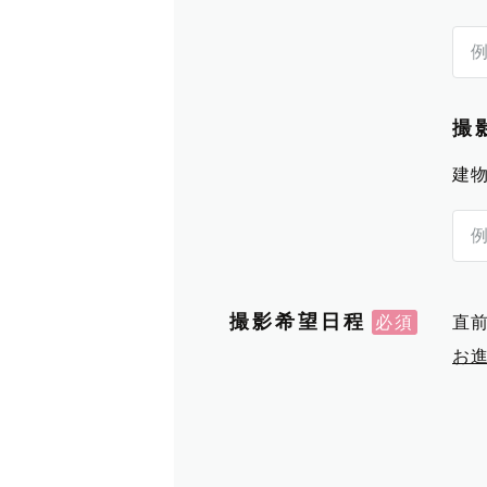
撮
建
撮影希望日程
直
お