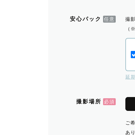
安心パック
撮
（
延
撮影場所
ご
あ