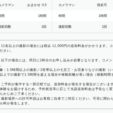
カメラマン
おまかせ
※3
カメラマン
指名可
時間
1時間
時間
1時間
撮影回数
1回
撮影回数
1回
 11名以上の撮影の場合には税込 11,000円の追加料金がかかります。
ださい。
 以下の場合には、同日に2枠分のお申し込みが必要となります。コメン
。
象：1.5時間以上の撮影／2世帯以上の七五三・お宮参りなどの撮影（
以上での撮影で1.5時間を超える場合や移動距離が長い場合（移動時間
 ご予約が集中する一部日程では、追加料金が発生する場合がございま
体験をお届けするため、予約状況等に応じて当該追加料金は予告なく変
らかじめご了承ください。
 撮影場所への許可申請はお客様ご自身でご対応ください。可否に関わら
ル料が発生します。