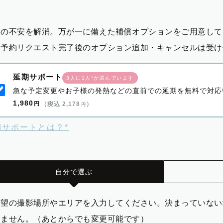
影の不安を解消。万が一に備えた補償オプションをご用意して
※予約リクエスト完了後のオプション追加・キャンセルは受け
延期サポート
3人に1人*が選んでいます
急な予定変更やお子様の発熱などの直前での延期を無料で対応
1,980
円
（税込 2,178
）
円
期サポートとは？*
自分で選ぶ
希望の撮影場所やエリアを入力してください。決まっていない
りません。（あとからでも変更可能です）