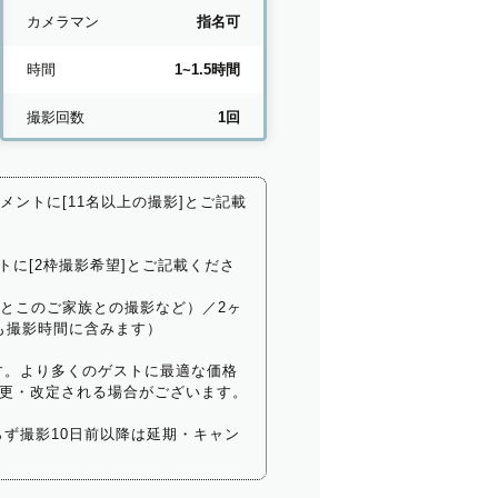
カメラマン
指名可
時間
1~1.5時間
撮影回数
1回
コメントに[11名以上の撮影]とご記載
トに[2枠撮影希望]とご記載くださ
いとこのご家族との撮影など）／2ヶ
も撮影時間に含みます）
す。より多くのゲストに最適な価格
更・改定される場合がございます。
ず撮影10日前以降は延期・キャン