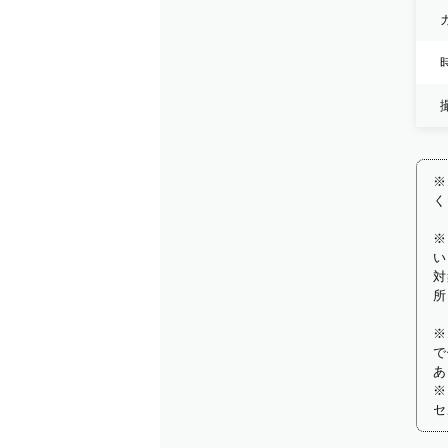
※
く
※
い
対
所
※
で
あ
※
セ