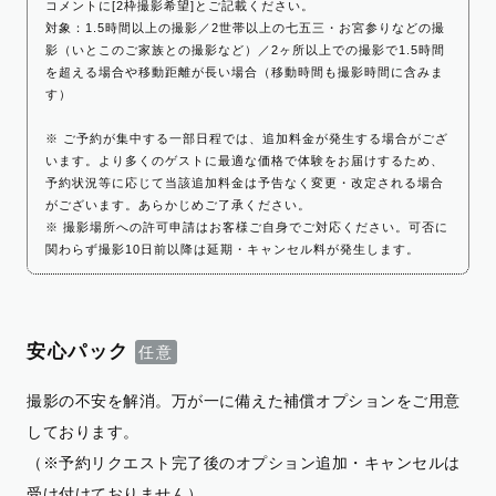
コメントに[2枠撮影希望]とご記載ください。
対象：1.5時間以上の撮影／2世帯以上の七五三・お宮参りなどの撮
影（いとこのご家族との撮影など）／2ヶ所以上での撮影で1.5時間
を超える場合や移動距離が長い場合（移動時間も撮影時間に含みま
す）
※ ご予約が集中する一部日程では、追加料金が発生する場合がござ
います。より多くのゲストに最適な価格で体験をお届けするため、
予約状況等に応じて当該追加料金は予告なく変更・改定される場合
がございます。あらかじめご了承ください。
※ 撮影場所への許可申請はお客様ご自身でご対応ください。可否に
関わらず撮影10日前以降は延期・キャンセル料が発生します。
安心パック
撮影の不安を解消。万が一に備えた補償オプションをご用意
しております。
（※予約リクエスト完了後のオプション追加・キャンセルは
受け付けておりません）