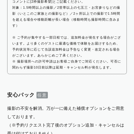
コメントに[2枠撮影希望]とご記載ください。
対象：1.5時間以上の撮影／2世帯以上の七五三・お宮参りなどの撮
影（いとこのご家族との撮影など）／2ヶ所以上での撮影で1.5時間
を超える場合や移動距離が長い場合（移動時間も撮影時間に含みま
す）
※ ご予約が集中する一部日程では、追加料金が発生する場合がござ
います。より多くのゲストに最適な価格で体験をお届けするため、
予約状況等に応じて当該追加料金は予告なく変更・改定される場合
がございます。あらかじめご了承ください。
※ 撮影場所への許可申請はお客様ご自身でご対応ください。可否に
関わらず撮影10日前以降は延期・キャンセル料が発生します。
安心パック
撮影の不安を解消。万が一に備えた補償オプションをご用意
しております。
（※予約リクエスト完了後のオプション追加・キャンセルは
受け付けておりません）