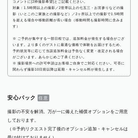
コメントに[2枠撮影希望]とご記載ください。
対象：1.5時間以上の撮影／2世帯以上の七五三・お宮参りなどの撮
影（いとこのご家族との撮影など）／2ヶ所以上での撮影で1.5時間
を超える場合や移動距離が長い場合（移動時間も撮影時間に含みま
す）
※ ご予約が集中する一部日程では、追加料金が発生する場合がござ
います。より多くのゲストに最適な価格で体験をお届けするため、
予約状況等に応じて当該追加料金は予告なく変更・改定される場合
がございます。あらかじめご了承ください。
※ 撮影場所への許可申請はお客様ご自身でご対応ください。可否に
関わらず撮影10日前以降は延期・キャンセル料が発生します。
安心パック
撮影の不安を解消。万が一に備えた補償オプションをご用意
しております。
（※予約リクエスト完了後のオプション追加・キャンセルは
受け付けておりません）