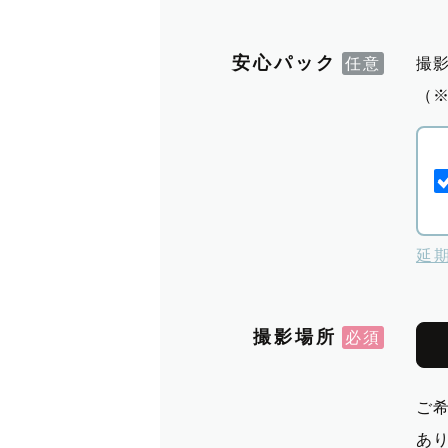
安心パック
撮
（
延
撮影場所
ご
あ