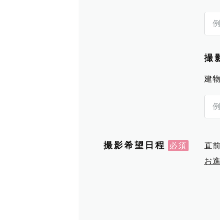
撮
建
撮影希望日程
直
お