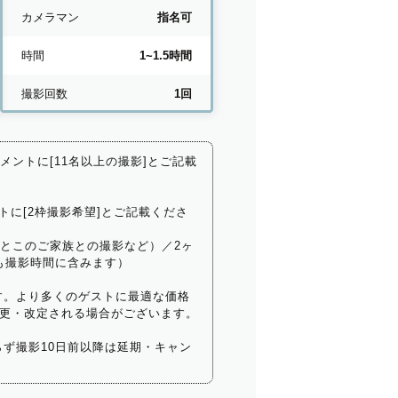
カメラマン
指名可
時間
1~1.5時間
撮影回数
1回
コメントに[11名以上の撮影]とご記載
トに[2枠撮影希望]とご記載くださ
いとこのご家族との撮影など）／2ヶ
も撮影時間に含みます）
す。より多くのゲストに最適な価格
更・改定される場合がございます。
ず撮影10日前以降は延期・キャン