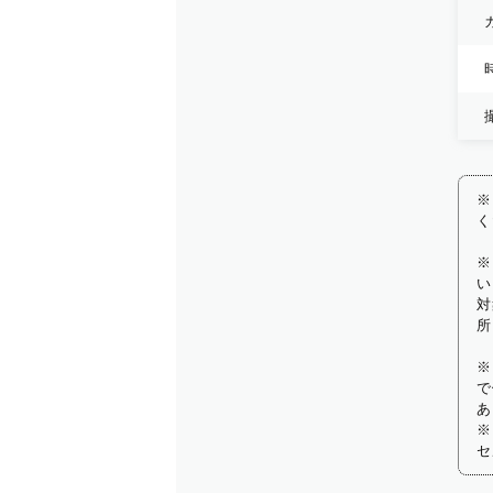
※
く
※
い
対
所
※
で
あ
※
セ