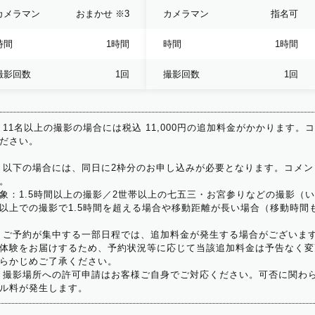
カメラマン
おまかせ
※3
カメラマン
指名可
時間
1時間
時間
1時間
撮影回数
1回
撮影回数
1回
 11名以上の撮影の場合には税込 11,000円の追加料金がかかります。
ださい。
 以下の場合には、同日に2枠分のお申し込みが必要となります。コメン
。
象：1.5時間以上の撮影／2世帯以上の七五三・お宮参りなどの撮影（
以上での撮影で1.5時間を超える場合や移動距離が長い場合（移動時間
 ご予約が集中する一部日程では、追加料金が発生する場合がございま
体験をお届けするため、予約状況等に応じて当該追加料金は予告なく変
らかじめご了承ください。
 撮影場所への許可申請はお客様ご自身でご対応ください。可否に関わら
ル料が発生します。