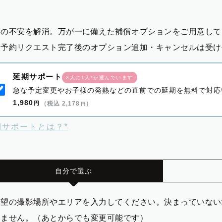
影の不安を解消。万が一に備えた補償オプションをご用意して
※予約リクエスト完了後のオプション追加・キャンセルは受け
延期サポート
3人に1人*が選んでいます
急な予定変更やお子様の発熱などの直前での延期を無料で対応
1,980
円
（税込 2,178
）
円
期サポートとは？*
自分で選ぶ
希望の撮影場所やエリアを入力してください。決まっていない
りません。（あとからでも変更可能です）