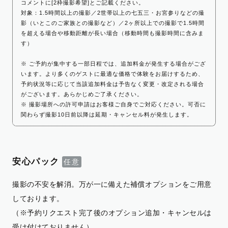
コメントに[2枠撮影希望]とご記載ください。
対象：1.5時間以上の撮影／2世帯以上の七五三・お宮参りなどの撮
影（いとこのご家族との撮影など）／2ヶ所以上での撮影で1.5時間
を超える場合や移動距離が長い場合（移動時間も撮影時間に含みま
す）
※ ご予約が集中する一部日程では、追加料金が発生する場合がござ
います。より多くのゲストに最適な価格で体験をお届けするため、
予約状況等に応じて当該追加料金は予告なく変更・改定される場合
がございます。あらかじめご了承ください。
※ 撮影場所への許可申請はお客様ご自身でご対応ください。可否に
関わらず撮影10日前以降は延期・キャンセル料が発生します。
安心パック
撮影の不安を解消。万が一に備えた補償オプションをご用意
しております。
（※予約リクエスト完了後のオプション追加・キャンセルは
受け付けておりません）