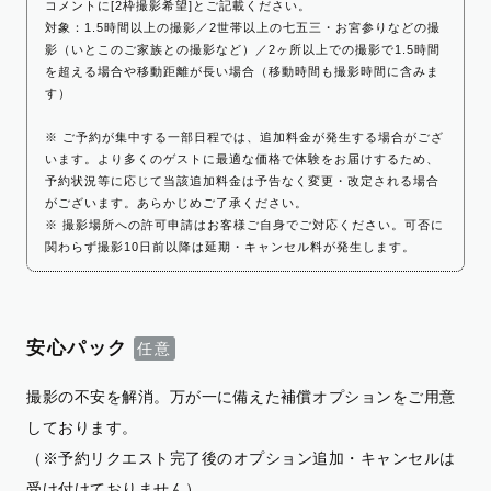
コメントに[2枠撮影希望]とご記載ください。
対象：1.5時間以上の撮影／2世帯以上の七五三・お宮参りなどの撮
影（いとこのご家族との撮影など）／2ヶ所以上での撮影で1.5時間
を超える場合や移動距離が長い場合（移動時間も撮影時間に含みま
す）
※ ご予約が集中する一部日程では、追加料金が発生する場合がござ
います。より多くのゲストに最適な価格で体験をお届けするため、
予約状況等に応じて当該追加料金は予告なく変更・改定される場合
がございます。あらかじめご了承ください。
※ 撮影場所への許可申請はお客様ご自身でご対応ください。可否に
関わらず撮影10日前以降は延期・キャンセル料が発生します。
安心パック
撮影の不安を解消。万が一に備えた補償オプションをご用意
しております。
（※予約リクエスト完了後のオプション追加・キャンセルは
受け付けておりません）