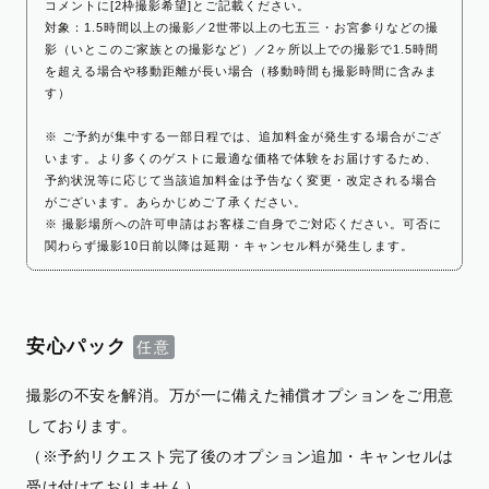
コメントに[2枠撮影希望]とご記載ください。
対象：1.5時間以上の撮影／2世帯以上の七五三・お宮参りなどの撮
影（いとこのご家族との撮影など）／2ヶ所以上での撮影で1.5時間
を超える場合や移動距離が長い場合（移動時間も撮影時間に含みま
す）
※ ご予約が集中する一部日程では、追加料金が発生する場合がござ
います。より多くのゲストに最適な価格で体験をお届けするため、
予約状況等に応じて当該追加料金は予告なく変更・改定される場合
がございます。あらかじめご了承ください。
※ 撮影場所への許可申請はお客様ご自身でご対応ください。可否に
関わらず撮影10日前以降は延期・キャンセル料が発生します。
安心パック
撮影の不安を解消。万が一に備えた補償オプションをご用意
しております。
（※予約リクエスト完了後のオプション追加・キャンセルは
受け付けておりません）