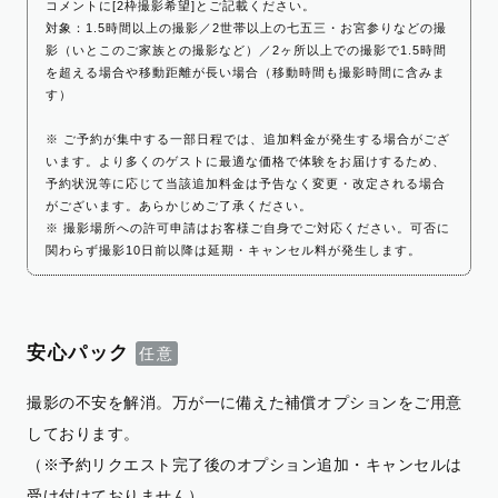
コメントに[2枠撮影希望]とご記載ください。
対象：1.5時間以上の撮影／2世帯以上の七五三・お宮参りなどの撮
影（いとこのご家族との撮影など）／2ヶ所以上での撮影で1.5時間
を超える場合や移動距離が長い場合（移動時間も撮影時間に含みま
す）
※ ご予約が集中する一部日程では、追加料金が発生する場合がござ
います。より多くのゲストに最適な価格で体験をお届けするため、
予約状況等に応じて当該追加料金は予告なく変更・改定される場合
がございます。あらかじめご了承ください。
※ 撮影場所への許可申請はお客様ご自身でご対応ください。可否に
関わらず撮影10日前以降は延期・キャンセル料が発生します。
安心パック
撮影の不安を解消。万が一に備えた補償オプションをご用意
しております。
（※予約リクエスト完了後のオプション追加・キャンセルは
受け付けておりません）