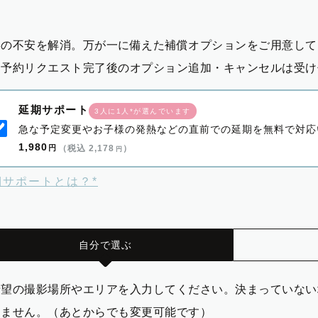
影の不安を解消。万が一に備えた補償オプションをご用意して
※予約リクエスト完了後のオプション追加・キャンセルは受け
延期サポート
3人に1人*が選んでいます
急な予定変更やお子様の発熱などの直前での延期を無料で対応
1,980
円
（税込 2,178
）
円
期サポートとは？*
自分で選ぶ
希望の撮影場所やエリアを入力してください。決まっていない
りません。（あとからでも変更可能です）