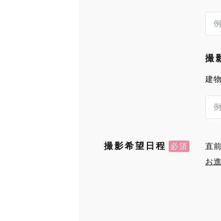
撮
建
撮影希望日程
直
お