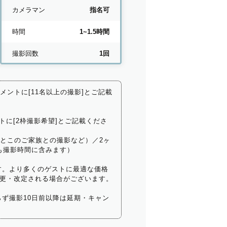
カメラマン
指名可
時間
1~1.5時間
撮影回数
1回
コメントに[11名以上の撮影]とご記載
トに[2枠撮影希望]とご記載くださ
いとこのご家族との撮影など）／2ヶ
も撮影時間に含みます）
す。より多くのゲストに最適な価格
更・改定される場合がございます。
ず撮影10日前以降は延期・キャン