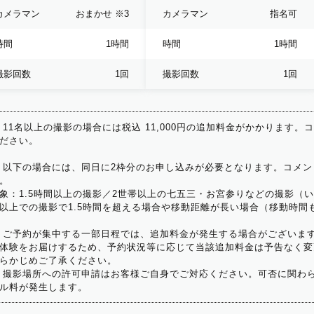
カメラマン
おまかせ
※3
カメラマン
指名可
時間
1時間
時間
1時間
撮影回数
1回
撮影回数
1回
 11名以上の撮影の場合には税込 11,000円の追加料金がかかります。
ださい。
 以下の場合には、同日に2枠分のお申し込みが必要となります。コメン
。
象：1.5時間以上の撮影／2世帯以上の七五三・お宮参りなどの撮影（
以上での撮影で1.5時間を超える場合や移動距離が長い場合（移動時間
 ご予約が集中する一部日程では、追加料金が発生する場合がございま
体験をお届けするため、予約状況等に応じて当該追加料金は予告なく変
らかじめご了承ください。
 撮影場所への許可申請はお客様ご自身でご対応ください。可否に関わら
ル料が発生します。