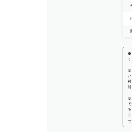
※
く
※
い
対
所
※
で
あ
※
セ