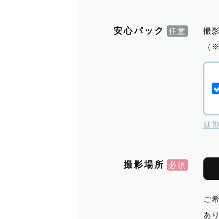
安心パック
撮
（
延
撮影場所
ご
あ