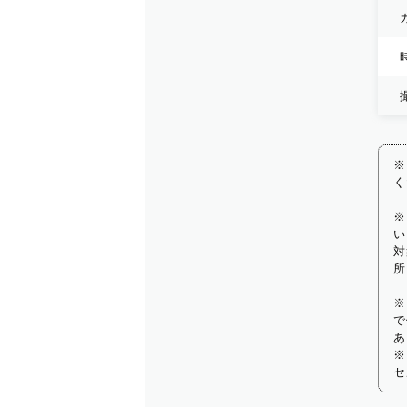
※
く
※
い
対
所
※
で
あ
※
セ