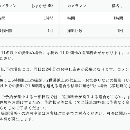
カメラマン
おまかせ
※3
カメラマン
指名可
時間
1時間
時間
1時間
撮影回数
1回
撮影回数
1回
 11名以上の撮影の場合には税込 11,000円の追加料金がかかります。
ださい。
 以下の場合には、同日に2枠分のお申し込みが必要となります。コメン
。
象：1.5時間以上の撮影／2世帯以上の七五三・お宮参りなどの撮影（
以上での撮影で1.5時間を超える場合や移動距離が長い場合（移動時間
 ご予約が集中する一部日程では、追加料金が発生する場合がございま
体験をお届けするため、予約状況等に応じて当該追加料金は予告なく変
らかじめご了承ください。
 撮影場所への許可申請はお客様ご自身でご対応ください。可否に関わら
ル料が発生します。