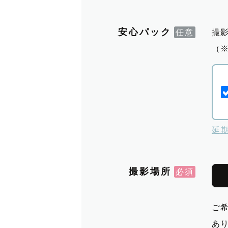
安心パック
撮
（
延
撮影場所
ご
あ