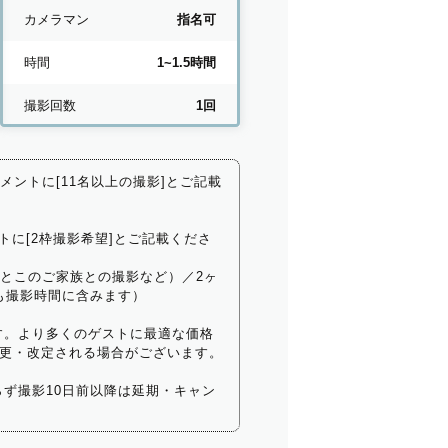
カメラマン
指名可
時間
1~1.5時間
撮影回数
1回
コメントに[11名以上の撮影]とご記載
トに[2枠撮影希望]とご記載くださ
いとこのご家族との撮影など）／2ヶ
も撮影時間に含みます）
す。より多くのゲストに最適な価格
更・改定される場合がございます。
ず撮影10日前以降は延期・キャン