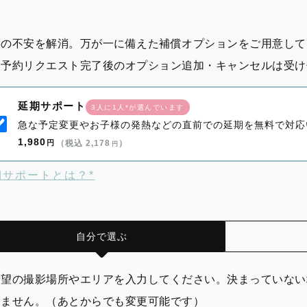
影の不安を解消。万が一に備えた補償オプションをご用意して
※予約リクエスト完了後のオプション追加・キャンセルは受け
延期サポート
3人に1人*が選んでいます
急な予定変更やお子様の発熱などの直前での延期を無料で対応
1,980
円
（税込 2,178
）
円
期サポートとは？*
自分で選ぶ
希望の撮影場所やエリアを入力してください。決まっていない
りません。（あとからでも変更可能です）