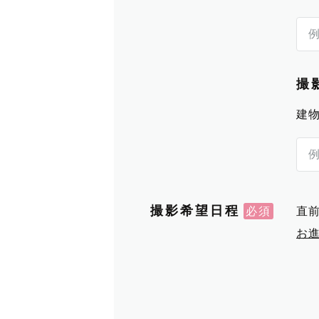
撮
建
撮影希望日程
直
お