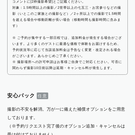
コメントに[2枠撮影希望]とご記載ください。
対象：1.5時間以上の撮影／2世帯以上の七五三・お宮参りなどの撮
影（いとこのご家族との撮影など）／2ヶ所以上での撮影で1.5時間
を超える場合や移動距離が長い場合（移動時間も撮影時間に含みま
す）
※ ご予約が集中する一部日程では、追加料金が発生する場合がござ
います。より多くのゲストに最適な価格で体験をお届けするため、
予約状況等に応じて当該追加料金は予告なく変更・改定される場合
がございます。あらかじめご了承ください。
※ 撮影場所への許可申請はお客様ご自身でご対応ください。可否に
関わらず撮影10日前以降は延期・キャンセル料が発生します。
安心パック
撮影の不安を解消。万が一に備えた補償オプションをご用意
しております。
（※予約リクエスト完了後のオプション追加・キャンセルは
受け付けておりません）