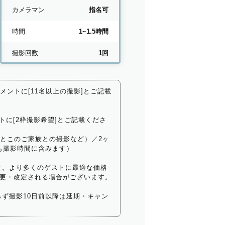
カメラマン
指名可
時間
1~1.5時間
撮影回数
1回
コメントに[11名以上の撮影]とご記載
トに[2枠撮影希望]とご記載くださ
いとこのご家族との撮影など）／2ヶ
も撮影時間に含みます）
す。より多くのゲストに最適な価格
更・改定される場合がございます。
ず撮影10日前以降は延期・キャン