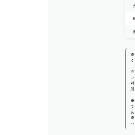
※
く
※
い
対
所
※
で
あ
※
セ