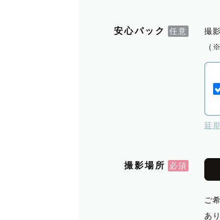
安心パック
撮
（
延
撮影場所
ご
あ