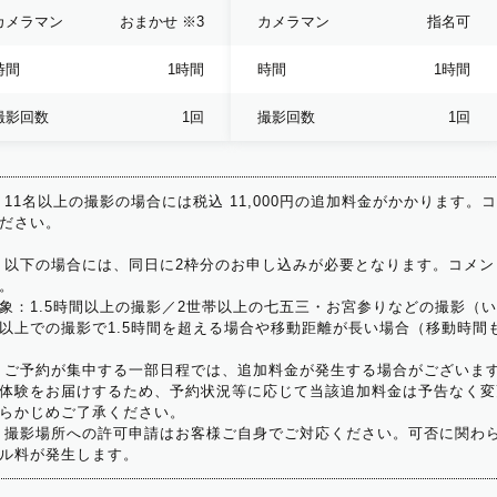
カメラマン
おまかせ
※3
カメラマン
指名可
時間
1時間
時間
1時間
撮影回数
1回
撮影回数
1回
 11名以上の撮影の場合には税込 11,000円の追加料金がかかります。
ださい。
 以下の場合には、同日に2枠分のお申し込みが必要となります。コメン
。
象：1.5時間以上の撮影／2世帯以上の七五三・お宮参りなどの撮影（
以上での撮影で1.5時間を超える場合や移動距離が長い場合（移動時間
 ご予約が集中する一部日程では、追加料金が発生する場合がございま
体験をお届けするため、予約状況等に応じて当該追加料金は予告なく変
らかじめご了承ください。
 撮影場所への許可申請はお客様ご自身でご対応ください。可否に関わら
ル料が発生します。