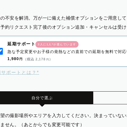
影の不安を解消。万が一に備えた補償オプションをご用意して
※予約リクエスト完了後のオプション追加・キャンセルは受け
延期サポート
3人に1人*が選んでいます
急な予定変更やお子様の発熱などの直前での延期を無料で対応
1,980
円
（税込 2,178
）
円
期サポートとは？*
自分で選ぶ
希望の撮影場所やエリアを入力してください。決まっていない
りません。（あとからでも変更可能です）