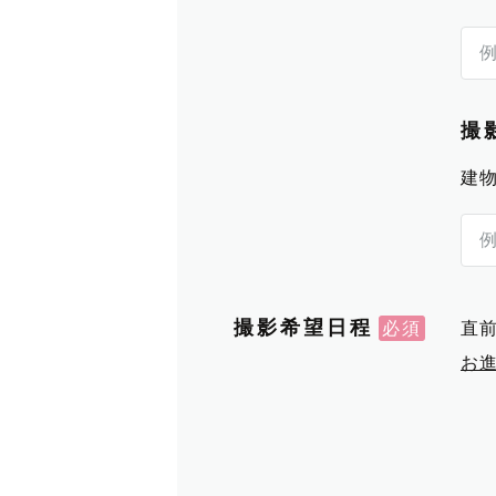
撮
建
撮影希望日程
直
お