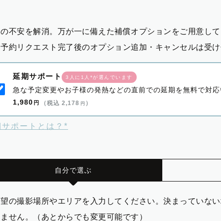
影の不安を解消。万が一に備えた補償オプションをご用意して
※予約リクエスト完了後のオプション追加・キャンセルは受け
延期サポート
3人に1人*が選んでいます
急な予定変更やお子様の発熱などの直前での延期を無料で対応
1,980
円
（税込 2,178
）
円
期サポートとは？*
自分で選ぶ
希望の撮影場所やエリアを入力してください。決まっていない
りません。（あとからでも変更可能です）