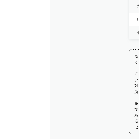
※
く
※
い
対
所
※
で
あ
※
セ