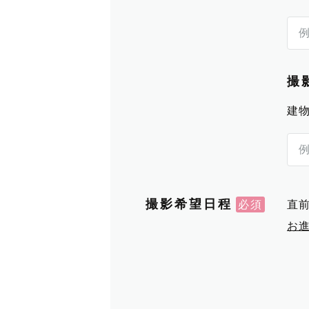
撮
建
撮影希望日程
直
お