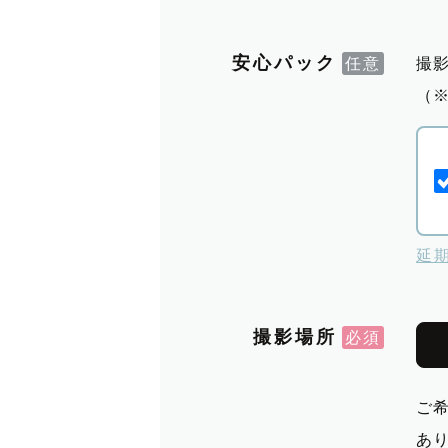
安心パック
撮
（
延
撮影場所
ご
あ