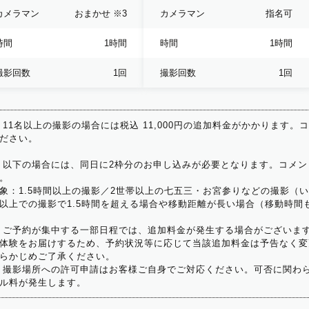
カメラマン
おまかせ
※3
カメラマン
指名可
時間
1時間
時間
1時間
撮影回数
1回
撮影回数
1回
 11名以上の撮影の場合には税込 11,000円の追加料金がかかります。
ださい。
 以下の場合には、同日に2枠分のお申し込みが必要となります。コメン
。
象：1.5時間以上の撮影／2世帯以上の七五三・お宮参りなどの撮影（
以上での撮影で1.5時間を超える場合や移動距離が長い場合（移動時間
 ご予約が集中する一部日程では、追加料金が発生する場合がございま
体験をお届けするため、予約状況等に応じて当該追加料金は予告なく変
らかじめご了承ください。
 撮影場所への許可申請はお客様ご自身でご対応ください。可否に関わら
ル料が発生します。