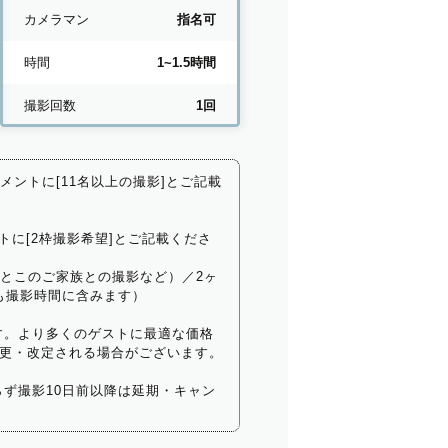
カメラマン
指名可
時間
1~1.5時間
撮影回数
1回
コメントに[11名以上の撮影]とご記載
トに[2枠撮影希望]とご記載くださ
いとこのご家族との撮影など）／2ヶ
も撮影時間に含みます）
す。より多くのゲストに最適な価格
更・改定される場合がございます。
ず撮影10日前以降は延期・キャン