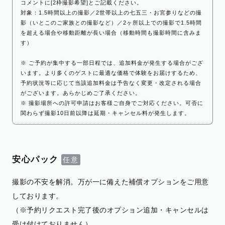
コメントに[2枠撮影希望]とご記載ください。
対象：1.5時間以上の撮影／2世帯以上の七五三・お宮参りなどの撮
影（いとこのご家族との撮影など）／2ヶ所以上での撮影で1.5時間
を超える場合や移動距離が長い場合（移動時間も撮影時間に含みま
す）
※ ご予約が集中する一部日程では、追加料金が発生する場合がござ
います。より多くのゲストに最適な価格で体験をお届けするため、
予約状況等に応じて当該追加料金は予告なく変更・改定される場合
がございます。あらかじめご了承ください。
※ 撮影場所への許可申請はお客様ご自身でご対応ください。可否に
関わらず撮影10日前以降は延期・キャンセル料が発生します。
安心パック
撮影の不安を解消。万が一に備えた補償オプションをご用意
しております。
（※予約リクエスト完了後のオプション追加・キャンセルは
受け付けておりません）